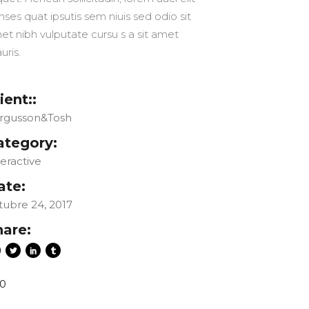
nses quat ipsutis sem niuis sed odio sit
et nibh vulputate cursu s a sit amet
uris.
ient::
rgusson&Tosh
ategory:
teractive
ate:
tubre 24, 2017
hare:
0