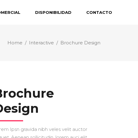
OMERCIAL
DISPONIBILIDAD
CONTACTO
Home
/
Interactive
/
Brochure Design
Brochure
Design
rem Ipsn gravida nibh veles velit auctor
quet. Aenean sollicitudin, lorem auci elit