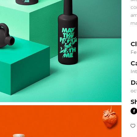
co
am
ma
Cl
Fe
C
In
D
oc
S