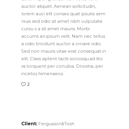
auctor aliquet. Aenean sollicitudin,
lorem auci elit conses quat ipsutis sem
niuis sed odio sit amet nibh vulputate
cursu s a sit amet mauris. Morbi
accums an.ipsum velit. Nam nec tellus
a odio tincidunt auctor a ornare odio.
Sed non mauris vitae erat consequat in
elit. Class aptent taciti sociosqu.ad lito
ra torquent per conubia. Dnostra, per
incetos himenaeos.
2
Client:
Fergusson&Tosh