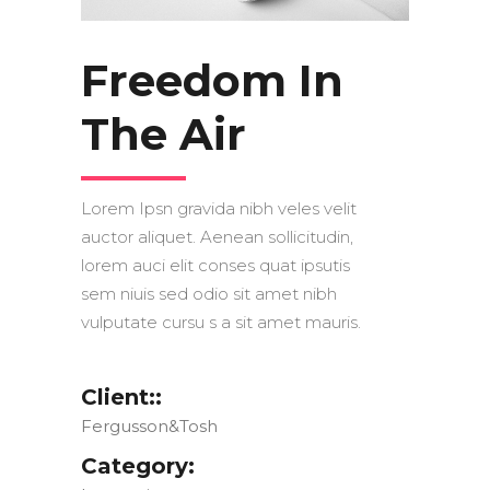
Freedom In
The Air
Lorem Ipsn gravida nibh veles velit
auctor aliquet. Aenean sollicitudin,
lorem auci elit conses quat ipsutis
sem niuis sed odio sit amet nibh
vulputate cursu s a sit amet mauris.
Client::
Fergusson&Tosh
Category: