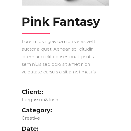
Pink Fantasy
Lorem Ipsn gravida nibh veles velit
auctor aliquet. Aenean sollicitudin,
lorem auci elit conses quat ipsutis
sem niuis sed odio sit amet nibh
vulputate cursu s a sit amet mauris.
Client::
Fergusson&Tosh
Category:
Creative
Date: